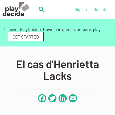
Skip
to
PlayDecide
Sign in
Register
main
PlayDecide
content
Discover PlayDecide. Download games, prepare, play.
GET STARTED
El cas d'Henrietta
Lacks
Facebook
Twitter
LinkedIn
Email