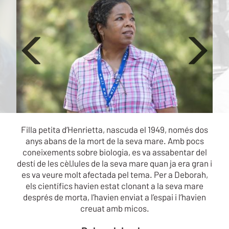
Previous
Ne
Filla petita d’Henrietta, nascuda el 1949, només dos
anys abans de la mort de la seva mare. Amb pocs
coneixements sobre biologia, es va assabentar del
destí de les cèl·lules de la seva mare quan ja era gran i
es va veure molt afectada pel tema. Per a Deborah,
els científics havien estat clonant a la seva mare
després de morta, l’havien enviat a l’espai i l’havien
creuat amb micos.