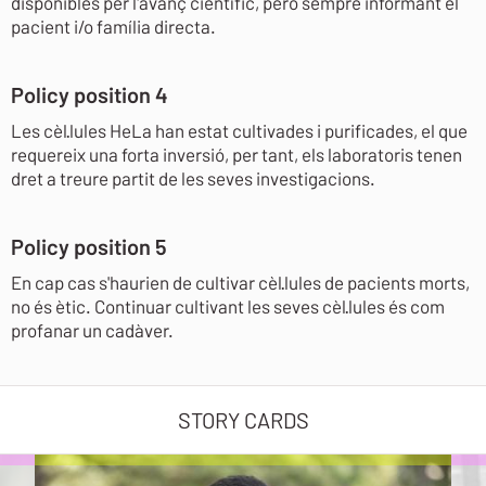
disponibles per l'avanç científic, però sempre informant el
pacient i/o família directa.
Policy position 4
Les cèl·lules HeLa han estat cultivades i purificades, el que
requereix una forta inversió, per tant, els laboratoris tenen
dret a treure partit de les seves investigacions.
Policy position 5
En cap cas s'haurien de cultivar cèl·lules de pacients morts,
no és ètic. Continuar cultivant les seves cèl·lules és com
profanar un cadàver.
STORY CARDS