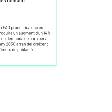
és consum
Els joves sí
a FAO pronostica que es
roduirà un augment d'un 14%
Les persones joves o 
n la demanda de carn per a
compten amb un major
'any 2030 arran del creixent
educatiu solen ser mé
úmero de població
oberts a provar aques
en comparació amb al
grups de major edat