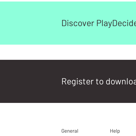
Discover PlayDecid
Register to downloa
General
Help