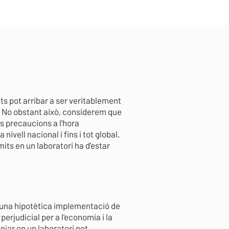
s pot arribar a ser veritablement
. No obstant això, considerem que
s precaucions a l'hora
ivell nacional i fins i tot global.
its en un laboratori ha d'estar
 una hipotètica implementació de
erjudicial per a l'economia i la
njar en un laboratori pot