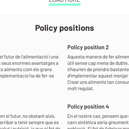
Policy positions
Policy position 2
 futur de l'alimentació i una
Aquesta manera de fer aliment
Els seus enormes avantatges a
útil sense cap mena de dubte
sts aliments com els grans
s'haurien de prendre bastante
 implementació ha de fer-se
d'implementar aquest menjar a n
Crear uns aliments tan consum
molt regulat.
Policy position 4
m el futur, no obstant això,
En el nostre cas, pensem que
arribar a tenir sempre que es
carn sintètica seria greument p
lut i nutrició, ja que el fet de
població. El fet de fabricar me