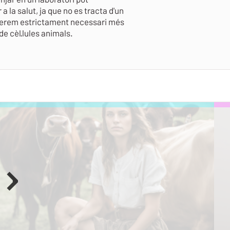
la salut, ja que no es tracta d'un
derem estrictament necessari més
e cèl·lules animals.
Next