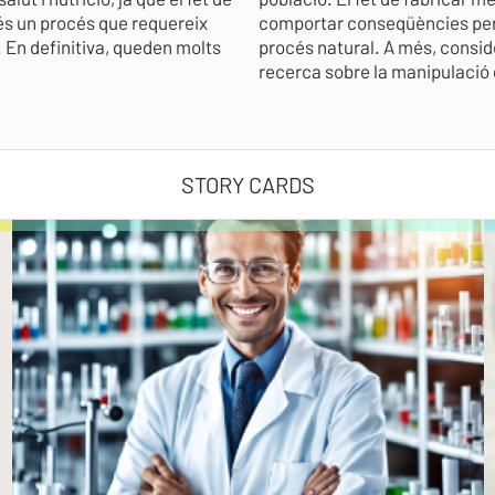
 és un procés que requereix
comportar conseqüències per a 
. En definitiva, queden molts
procés natural. A més, consi
recerca sobre la manipulació d
STORY CARDS
revious