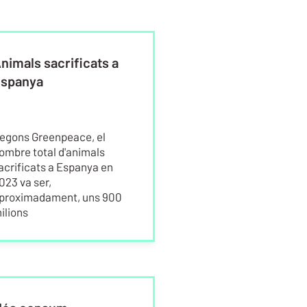
nimals sacrificats a
Per què es rebutj
spanya
egons Greenpeace, el
Les principals raons d
ombre total d'animals
perquè hi ha un cert r
acrificats a Espanya en
cap a aquesta carn só
023 va ser,
seguretat, el sabor i,
proximadament, uns 900
sobretot, l'origen del 
ilions