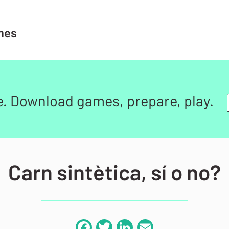
mes
e. Download games, prepare, play.
Carn sintètica, sí o no?
Facebook
Twitter
LinkedIn
Email