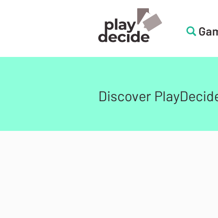
Skip
to
Ga
PlayDecide
main
content
PlayDecide
Discover PlayDecid